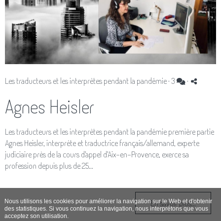
Les traducteurs et les interprètes pendant la pandémie
·
3
·
Agnes Heisler
Les traducteurs et les interprètes pendant la pandémie première partie
Agnes Heisler, interprète et traductrice français/allemand, experte
judiciaire près de la cours d’appel d’Aix-en-Provence, exerce sa
profession depuis plus de 25...
En savoir plus...
Nous utilisons les cookies pour améliorer la navigation sur le Web et d'obtenir
des statistiques. Si vous continuez la navigation, nous interprétons que vous
acceptez son utilisation.