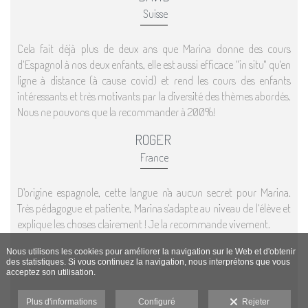
Suisse
Cela fait déjà plus de deux ans que Marina donne des cours
d'Espagnol à nos deux enfants, elle est aussi efficace "in situ" qu'en
ligne à distance (à cause covid) et rend les cours des enfants
intéressants et très motivants par la diversité des thèmes abordés.
Nous ne pouvons que la recommander à 200%!
ROGER
France
D’origine espagnole, cette langue n’a aucun secret pour Marina.
Très pédagogue et patiente, Marina s'adapte au niveau de l'élève et
explique les choses clairement ! Je la recommande vivement.
Nous utilisons les cookies pour améliorer la navigation sur le Web et d'obtenir
des statistiques. Si vous continuez la navigation, nous interprétons que vous
acceptez son utilisation.
Plus d'informations
Configuré
Rejeter