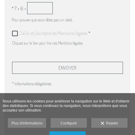
*
7 + 6 =
Pour prouver que vous n'êtes pas un robot.
J'ai lu et j'accepte les Mentions légales
*
Cliquez sur le lien pour lire nos Mentions légales.
ENVOYER
* Informations obligatoires
Nous utilisons les cookies pour améliorer la navigation sur le Web et d'obtenir
des statistiques. Si vous continuez la navigation, nous interprétons que vous
acceptez son utilisation.
Plus d'informations
Configuré
Rejeter